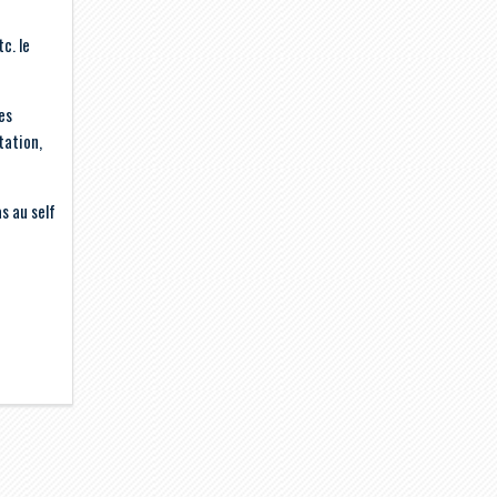
c. le
es
tation,
s au self