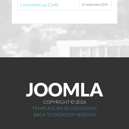
La montée au Carlit
27 septembre 2019
JOOMLA
COPYRIGHT ©
2026
TEMPLATE BY: AS DESIGNING
BACK TO DESKTOP VERSION