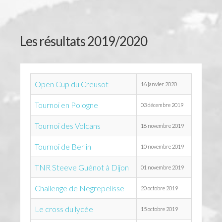
le suivi
l'équipe
Les résultats 2019/2020
liens
contact
Open Cup du Creusot
16 janvier 2020
Tournoi en Pologne
03 décembre 2019
Tournoi des Volcans
18 novembre 2019
Tournoi de Berlin
10 novembre 2019
TNR Steeve Guénot à Dijon
01 novembre 2019
Challenge de Negrepelisse
20 octobre 2019
Le cross du lycée
15 octobre 2019