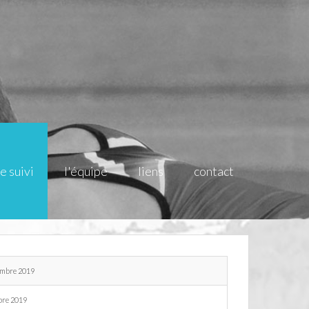
le suivi
l'équipe
liens
contact
embre 2019
bre 2019