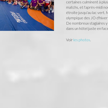
certaines culminent à plus
matchs, et l'après-midi no
étroite jusqu'au lac vert. 
olympique des JO d'hiver 
De nombreux stagiaires y
dans un hôtel juste en fac
Voir
les photos
.
Randonnée
Nous clôturons la saison 
S, Tayron et Tom. Le but e
("mais au pied en haut ou 