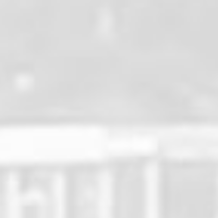
ce à l'évaluation des Maitrises. Normalement, pour
aut être titulaire de la Maitrise Bleue. Or, beaucoup de
sé. Nous faisons donc une remise à niveau en faisant
 ceux qui ne l'auraient pas encore, et la Maitrise
ire de la Maitrise Bleue.