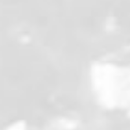
qu'il attend un hélicoptère qui vient déverser des truites dans les ét
le lac pour retrouver la source et remplir les gourdes. Puis nous att
ndre là pendant que Tayron et moi prenons la direction du sommet p
us n'irons pas au bout. Il nous faut 25 min pour arriver à la moiti
rcours. Une fois le groupe reconstitué, nous longeons les crêtes, ave
é et la Cerdagne de l'autre. Puis nous entamons la descente, longu
'était une belle sortie de 1500 d+ et 22 km.
Évaluation
des
Maitrises