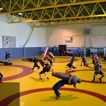
traînements bi-
iens