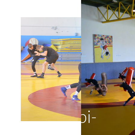
Des en
quotid