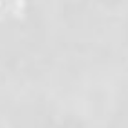
 but est d'être à l'abri dans la cabane quand ils
s donnons rendez-vous à 8h au lycée pour faire les
ure, puis nous prenons la route jusqu'au village de
 à marcher à 9h. La première partie est une montée
 sur la moraine Ouest de la vallée d'Angoustrine.
r petit refuge, puis un deuxième (abri de Nescal).
te pour contourner la Serra de la Tira Dreta. Puis
direction Nord-Ouest pour trouver la cabane de la
in soleil et il faut chaud, nous décidons alors de
ic-niquer à l'ombre d'un arbre. De là, on a le
 se chargent de plus en plus et deviennent
coups de tonnerres retentissent. Nous nous
pas et nous montons rapidement en direction du refuge.
musique orageuse, nous arrivons au refuge du pic
s de la montagne...) près d'un lac. Il est 14h.
omber, nous avons un abri. Mais il ne tombera pas sur
ersera sur les massifs alentours. Nous passons le
ur ne trouver que des déchets... La soirée se passe