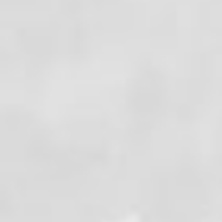
Réveil à 7h30. Un pêcheur est déjà là, et nous apprend 
cabane le plus propre possible. Nous longeons d'abord 
du Pic Rouge Occidental, Maxime, Zoé et Tom vont atte
engagé. Par mesure de sécurité nous nous encordons. No
trop attendre les autres, mais cela restera un beau pa
Lanoux et les sommets andorrans et ariégeois d'un côt
aux jambes ! Retour à la voiture, juste avant l'orage. C
Voir
les photos
.
Voir
la trace GPX
.