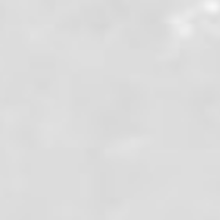
orages sont annoncés, et le
éclateront. Donc nous nou
sacs et répartir la nourrit
Dorres. Nous commençons
assez raide : nous montons
Nous arrivons à un premie
Nous continuons sur le pis
nous quittons les chemin 
Mate Nègre. Elle est en ple
monter un petit peu pour p
spectacle des cumulus qui
menaçants. Les premiers 
pressons pour finir le re
Après une bonne suée sur 
rouge (enfin, au pied en ba
Maintenant l'orage peut t
nous finalement et se dév
er du bois, chercher de l'eau, détecter avec le joujou de Maxime po