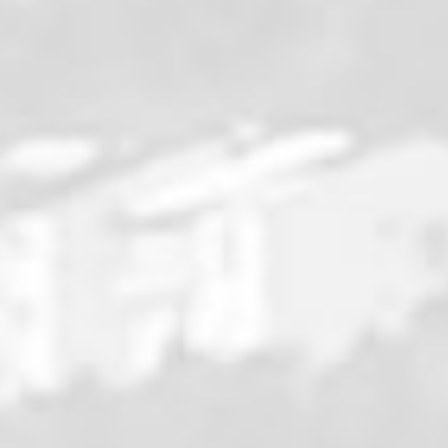
angs. On déjeune, on range, on veille à laisser la
aquons la montée, raide... Une fois en haut, à l'Ouest
ar les crêtes. C'est un joli parcours d'arête, assez
é et décidons de faire demi-tours pour ne pas faire
c une vue sur la vallée de Porté jusqu'au lac du
e descente. Et je crois avoir compris que Tom a mal