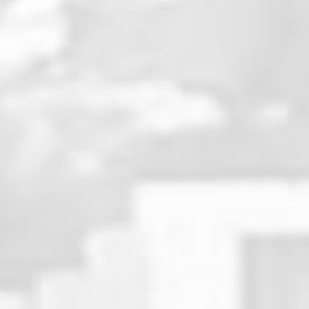
La fin de saison est propi
entrer en Pôle Espoir, il f
jeunes ne l'ont jamais pas
passer la Maitrise Bleue à
Marron aux U17 déjà titula