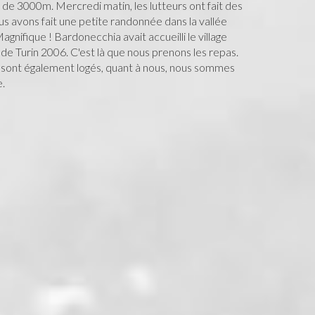
 de 3000m. Mercredi matin, les lutteurs ont fait des
us avons fait une petite randonnée dans la vallée
Magnifique ! Bardonecchia avait accueilli le village
de Turin 2006. C'est là que nous prenons les repas.
 sont également logés, quant à nous, nous sommes
e.
par une randonnée avec les derniers volontaires : Zoé
st d'aller dormir dans la cabane au pied du Pic Rouge
au pied en bas ?" dixit Tom). Nous partons tôt car des